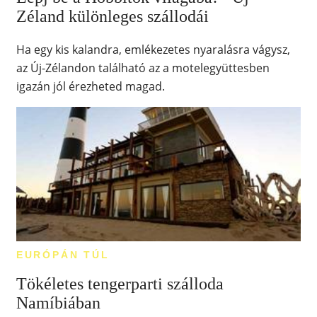
Zéland különleges szállodái
Ha egy kis kalandra, emlékezetes nyaralásra vágysz,
az Új-Zélandon található az a motelegyüttesben
igazán jól érezheted magad.
EURÓPÁN TÚL
Tökéletes tengerparti szálloda
Namíbiában