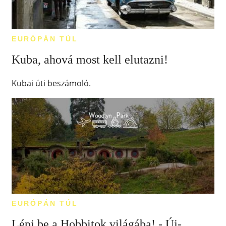
EURÓPÁN TÚL
Kuba, ahová most kell elutazni!
Kubai úti beszámoló.
EURÓPÁN TÚL
Lépj be a Hobbitok világába! - Új-