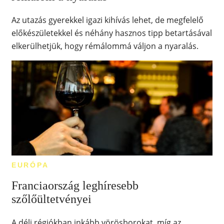
Az utazás gyerekkel igazi kihívás lehet, de megfelelő
előkészületekkel és néhány hasznos tipp betartásával
elkerülhetjük, hogy rémálommá váljon a nyaralás.
EURÓPA
Franciaország leghíresebb
szőlőültetvényei
A déli régiókban inkább vörösborokat, míg az