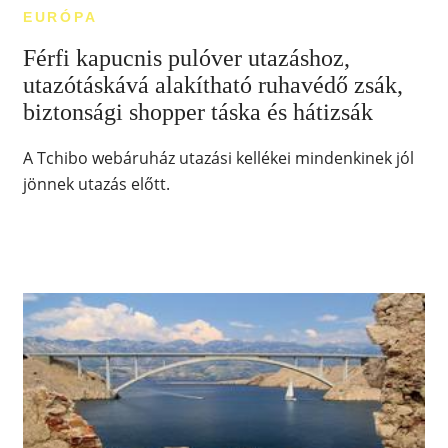
EURÓPA
Férfi kapucnis pulóver utazáshoz,
utazótáskává alakítható ruhavédő zsák,
biztonsági shopper táska és hátizsák
A Tchibo webáruház utazási kellékei mindenkinek jól
jönnek utazás előtt.