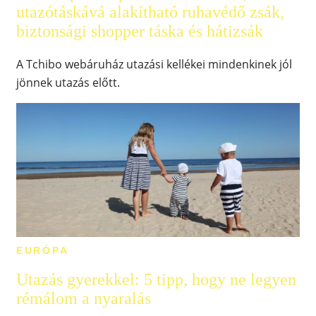
utazótáskává alakítható ruhavédő zsák,
biztonsági shopper táska és hátizsák
A Tchibo webáruház utazási kellékei mindenkinek jól
jönnek utazás előtt.
EURÓPA
Utazás gyerekkel: 5 tipp, hogy ne legyen
rémálom a nyaralás