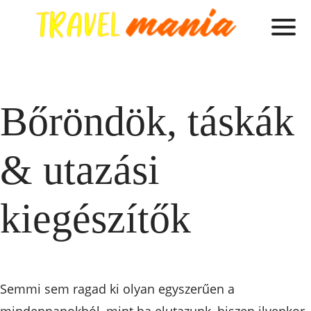
Bőröndök, táskák
& utazási
kiegészítők
Semmi sem ragad ki olyan egyszerűen a
mindennapokból, mint ha elutazunk, hiszen ilyenkor