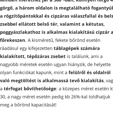
görgő, a három oldalon is megtalálható fogantyú
a rögzítőpántokkal és cipzáras válaszfallal és bel
zsebbel ellátott belső tér, valamint a kétutas,
poggyászlakathoz is alkalmas kialakítású cipzár 
főrekeszen
. A kisméretű, fekete bőrönd esetén
ráadásul egy kifejezetten
táblagépek számára
kialakított, tépőzáras zsebet
is találunk, ami a
nagyobb méretek esetén ugyan hiányzik, de helyette
olyan funkciókat kapunk, mint a
felülről és oldalról
való megtöltést is alkalmassá tevő kialakítás
, va
a
térfogat bővíthetősége
: a közepes méret esetén 
30, a nagy méret esetén pedig kb 26%-kal toldhatjuk
meg a bőrönd kapacitását!