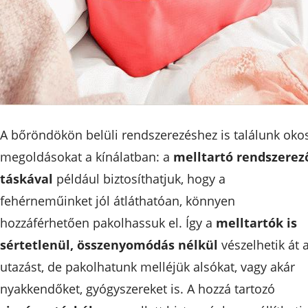
A bőröndökön belüli rendszerezéshez is találunk oko
megoldásokat a kínálatban: a
melltartó rendszerez
táskával
például biztosíthatjuk, hogy a
fehérneműinket jól átláthatóan, könnyen
hozzáférhetően pakolhassuk el. Így a
melltartók is
sértetlenül, összenyomódás nélkül
vészelhetik át 
utazást, de pakolhatunk melléjük alsókat, vagy akár
nyakkendőket, gyógyszereket is. A hozzá tartozó