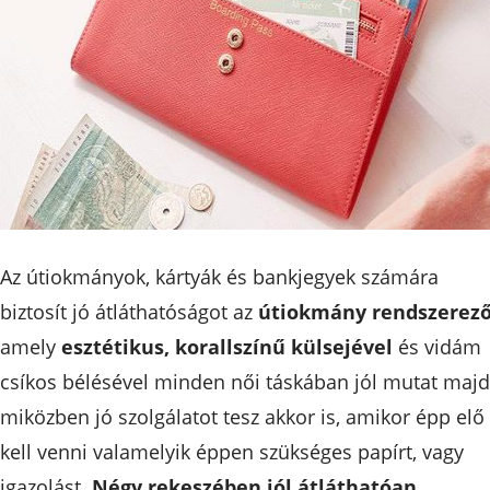
Az útiokmányok, kártyák és bankjegyek számára
biztosít jó átláthatóságot az
útiokmány rendszerez
amely
esztétikus, korallszínű külsejével
és vidám
csíkos bélésével minden női táskában jól mutat majd
miközben jó szolgálatot tesz akkor is, amikor épp elő
kell venni valamelyik éppen szükséges papírt, vagy
igazolást.
Négy rekeszében jól átláthatóan