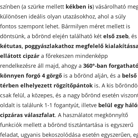
színben (a szürke mellett
kékben is
) vásárolható meg
különösen ideális olyan utazásokhoz, ahol a súly
fontos szempont lehet. Bármilyen méret mellett is
döntsünk, a bőrönd elején található két
első zseb
, és
kétutas, poggyászlakathoz megfelelő kialakítássa
ellátott cipzár
a főrekeszen mindenképp
rendelkezésre áll majd, ahogy a
360°-ban forgatható
könnyen forgó 4 görgő
is a bőrönd alján, és a
belső
térben elhelyezett rögzítőpántok
is. A kis bőrönd
csak felül, a közepes, és a nagy bőrönd esetén viszon
oldalt is találunk 1-1 fogantyút, illetve
belül egy háló
cipzáras válaszfalat
. A használatot megkönnyítő
funkciók mellett a bőrönd tisztántartása is egyszerű
feladat, ugyanis bekoszolódása esetén egyszerűen, e