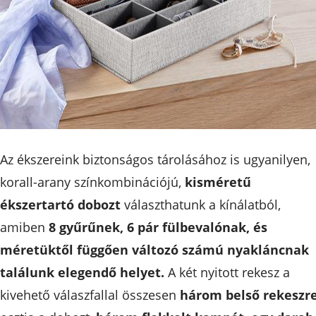
Az ékszereink biztonságos tárolásához is ugyanilyen,
korall-arany színkombinációjú,
kisméretű
ékszertartó dobozt
választhatunk a kínálatból,
amiben
8 gyűrűnek, 6 pár fülbevalónak, és
méretüktől függően változó számú nyakláncnak
találunk elegendő helyet.
A két nyitott rekesz a
kivehető válaszfallal összesen
három belső rekeszr