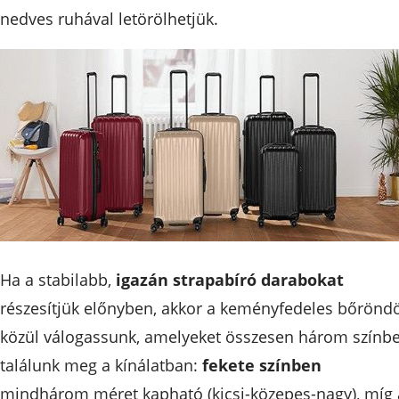
nedves ruhával letörölhetjük.
Ha a stabilabb,
igazán strapabíró darabokat
részesítjük előnyben, akkor a keményfedeles bőrönd
közül válogassunk, amelyeket összesen három színb
találunk meg a kínálatban:
fekete színben
mindhárom méret kapható (kicsi-közepes-nagy), míg 