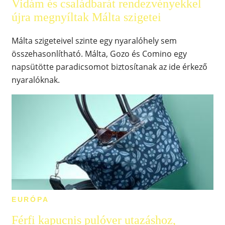
Vidám és családbarát rendezvényekkel
újra megnyíltak Málta szigetei
Málta szigeteivel szinte egy nyaralóhely sem
összehasonlítható. Málta, Gozo és Comino egy
napsütötte paradicsomot biztosítanak az ide érkező
nyaralóknak.
EURÓPA
Férfi kapucnis pulóver utazáshoz,