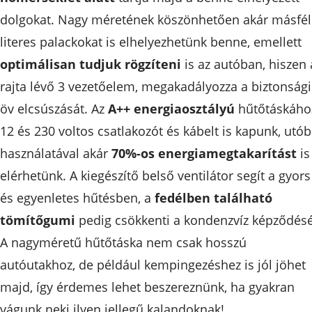
dolgokat. Nagy méretének köszönhetően akár másfél
literes palackokat is elhelyezhetünk benne, emellett
optimálisan tudjuk rögzíteni
is az autóban, hiszen 
rajta lévő 3 vezetőelem, megakadályozza a biztonsági
öv elcsúszását. Az
A++ energiaosztályú
hűtőtáskáho
12 és 230 voltos csatlakozót és kábelt is kapunk, utób
használatával akár
70%-os energiamegtakarítást
is
elérhetünk. A kiegészítő belső ventilátor segít a gyors
és egyenletes hűtésben, a
fedélben található
tömítőgumi
pedig csökkenti a kondenzvíz képződésé
A nagyméretű hűtőtáska nem csak hosszú
autóutakhoz, de például kempingezéshez is jól jöhet
majd, így érdemes lehet beszereznünk, ha gyakran
vágunk neki ilyen jellegű kalandoknak!