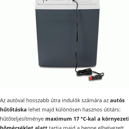
Az autóval hosszabb útra indulók számára az
autós
hűtőtáska
lehet majd különösen hasznos útitárs:
hűtőteljesítménye
maximum 17 °C-kal a környezet
hőmérséklet alatt
tartja majd a benne elhelyezett