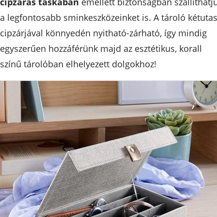
cipzáras táskában
emellett biztonságban szállíthatj
a legfontosabb sminkeszközeinket is. A tároló kétuta
cipzárjával könnyedén nyitható-zárható, így mindig
egyszerűen hozzáférünk majd az esztétikus, korall
színű tárolóban elhelyezett dolgokhoz!