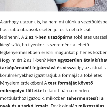
Akárhogy utazunk is, ha nem mi ülünk a vezetőülésbe
hosszabb utazások esetén jól esik néha kicsit
lepihenni. A
2 az 1-ben utazópárna
tökéletes utazás
kiegészítő, ha ilyenkor is szeretnénk a lehető
legkényelmesebben érezni magunkat pihenés közben
Hogy miért 2 az 1-ben? Mert
egyszerűen átalakítha
tarkópárnából fejpárnává és vissza
, így az aktuális
körülményekhez igazíthatjuk a formáját a tökéletes
kényelem érdekében! A
test formáját követő
mikrogolyó töltettel
ellátott párna minden
mozdulathoz igazodik, miközben
tehermentesíti a
nyak és a tarkó izmait
. Egyik oldalán
mikroszálas