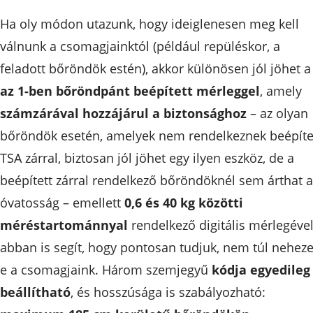
Ha oly módon utazunk, hogy ideiglenesen meg kell
válnunk a csomagjainktól (például repüléskor, a
feladott bőröndök estén), akkor különösen jól jöhet 
az 1-ben bőröndpánt beépített mérleggel
, amely
számzárával hozzájárul a biztonsághoz
– az olyan
bőröndök esetén, amelyek nem rendelkeznek beépíte
TSA zárral, biztosan jól jöhet egy ilyen eszköz, de a
beépített zárral rendelkező bőröndöknél sem árthat a
óvatosság – emellett
0,6 és 40 kg közötti
méréstartománnyal
rendelkező digitális mérlegéve
abban is segít, hogy pontosan tudjuk, nem túl neheze
e a csomagjaink. Három szemjegyű
kódja egyedileg
beállítható
, és hosszúsága is szabályozható: