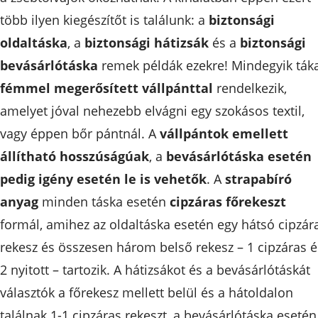
több ilyen kiegészítőt is találunk: a
biztonsági
oldaltáska
, a
biztonsági hátizsák
és a
biztonsági
bevásárlótáska
remek példák ezekre! Mindegyik ták
fémmel megerősített vállpánttal
rendelkezik,
amelyet jóval nehezebb elvágni egy szokásos textil,
vagy éppen bőr pántnál. A
vállpántok emellett
állítható hosszúságúak
, a
bevásárlótáska esetén
pedig igény esetén le is vehetők
. A
strapabíró
anyag
minden táska esetén
cipzáras főrekeszt
formál, amihez az oldaltáska esetén egy hátsó cipzár
rekesz és összesen három belső rekesz – 1 cipzáras é
2 nyitott – tartozik. A hátizsákot és a bevásárlótáskát
választók a főrekesz mellett belül és a hátoldalon
találnak 1-1 cipzáras rekeszt, a bevásárlótáska esetén