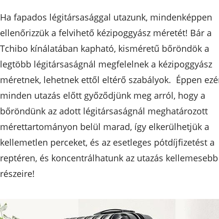
Ha fapados légitársasággal utazunk, mindenképpen
ellenőrizzük a felvihető kézipoggyász méretét! Bár a
Tchibo kínálatában kapható, kisméretű bőröndök a
legtöbb légitársaságnál megfelelnek a kézipoggyász
méretnek, lehetnek ettől eltérő szabályok. Éppen ezé
minden utazás előtt győződjünk meg arról, hogy a
bőröndünk az adott légitársaságnál meghatározott
mérettartományon belül marad, így elkerülhetjük a
kellemetlen perceket, és az esetleges pótdíjfizetést a
reptéren, és koncentrálhatunk az utazás kellemesebb
részeire!