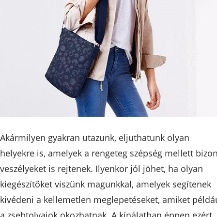
Akármilyen gyakran utazunk, eljuthatunk olyan
helyekre is, amelyek a rengeteg szépség mellett bizo
veszélyeket is rejtenek. Ilyenkor jól jöhet, ha olyan
kiegészítőket viszünk magunkkal, amelyek segítenek
kivédeni a kellemetlen meglepetéseket, amiket példá
a zsebtolvajok okozhatnak. A kínálatban éppen ezért