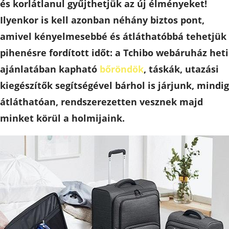
és korlátlanul gyűjthetjük az új élményeket!
Ilyenkor is kell azonban néhány biztos pont,
amivel kényelmesebbé és átláthatóbbá tehetjük
pihenésre fordított időt: a Tchibo webáruház heti
ajánlatában kapható
bőröndök
, táskák, utazási
kiegészítők segítségével bárhol is járjunk, mindig
átláthatóan, rendszerezetten vesznek majd
minket körül a holmijaink.