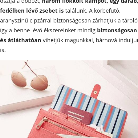
osztja a dobozt,
három flokkolt kampót, egy darab,
fedélben lévő zsebet is
találunk. A körbefutó,
aranyszínű cipzárral biztonságosan zárhatjuk a tároló
így a benne lévő ékszereinket mindig
biztonságosan
és átláthatóan
vihetjük magunkkal, bárhová indulju
is.