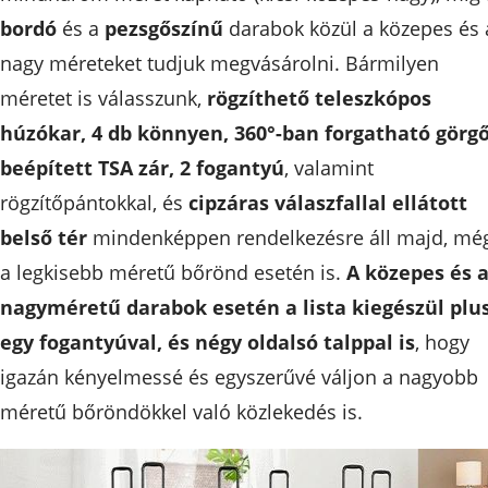
bordó
és a
pezsgőszínű
darabok közül a közepes és 
nagy méreteket tudjuk megvásárolni. Bármilyen
méretet is válasszunk,
rögzíthető teleszkópos
húzókar, 4 db könnyen, 360°-ban forgatható görgő
beépített TSA zár, 2 fogantyú
, valamint
rögzítőpántokkal, és
cipzáras válaszfallal ellátott
belső tér
mindenképpen rendelkezésre áll majd, mé
a legkisebb méretű bőrönd esetén is.
A közepes és 
nagyméretű darabok esetén a lista kiegészül plu
egy fogantyúval, és négy oldalsó talppal is
, hogy
igazán kényelmessé és egyszerűvé váljon a nagyobb
méretű bőröndökkel való közlekedés is.