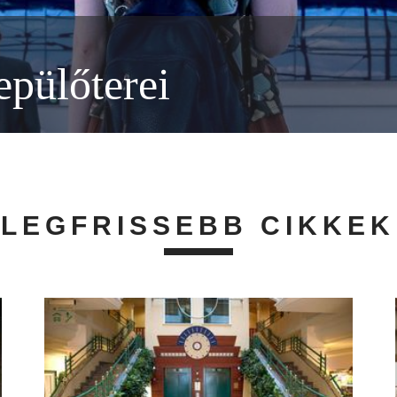
epülőterei
LEGFRISSEBB CIKKEK