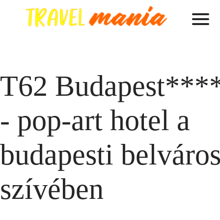
T62 Budapest***
- pop-art hotel a
budapesti belváro
szívében