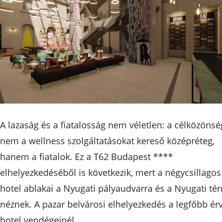
A lazaság és a fiatalosság nem véletlen: a célközönsé
nem a wellness szolgáltatásokat kereső középréteg,
hanem a fiatalok. Ez a T62 Budapest ****
elhelyezkedéséből is következik, mert a négycsillagos
hotel ablakai a Nyugati pályaudvarra és a Nyugati tér
néznek. A pazar belvárosi elhelyezkedés a legfőbb ér
hotel vendégeinél.