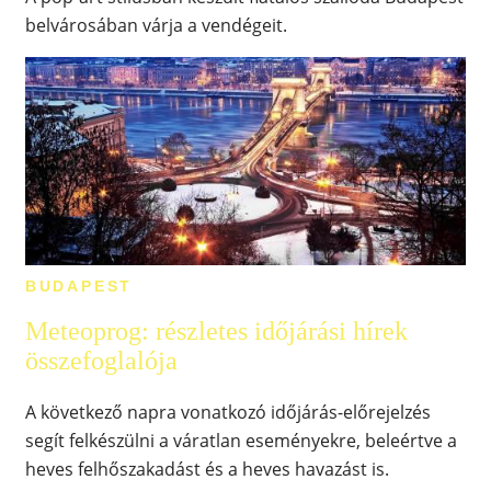
belvárosában várja a vendégeit.
BUDAPEST
Meteoprog: részletes időjárási hírek
összefoglalója
A következő napra vonatkozó időjárás-előrejelzés
segít felkészülni a váratlan eseményekre, beleértve a
heves felhőszakadást és a heves havazást is.