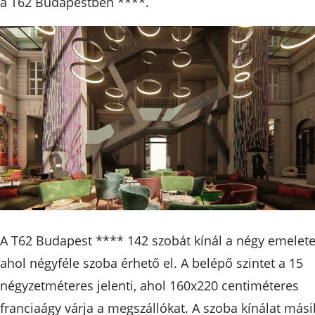
a T62 Budapestben ****.
A T62 Budapest **** 142 szobát kínál a négy emelete
ahol négyféle szoba érhető el. A belépő szintet a 15
négyzetméteres jelenti, ahol 160x220 centiméteres
franciaágy várja a megszállókat. A szoba kínálat mási