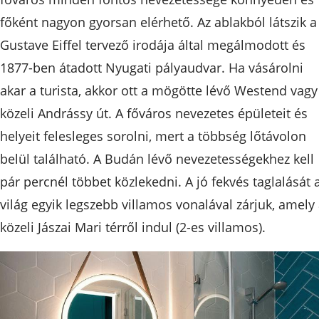
főként nagyon gyorsan elérhető. Az ablakból látszik a
Gustave Eiffel tervező irodája által megálmodott és
1877-ben átadott Nyugati pályaudvar. Ha vásárolni
akar a turista, akkor ott a mögötte lévő Westend vagy
közeli Andrássy út. A főváros nevezetes épületeit és
helyeit felesleges sorolni, mert a többség lőtávolon
belül található. A Budán lévő nevezetességekhez kell
pár percnél többet közlekedni. A jó fekvés taglalását 
világ egyik legszebb villamos vonalával zárjuk, amely
közeli Jászai Mari térről indul (2-es villamos).