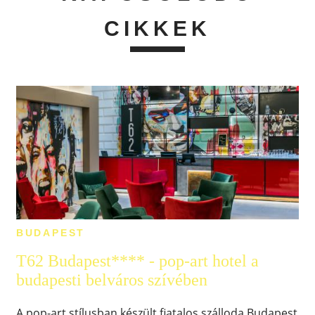
CIKKEK
BUDAPEST
T62 Budapest**** - pop-art hotel a
budapesti belváros szívében
A pop-art stílusban készült fiatalos szálloda Budapest