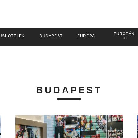
EURÓPÁN
USHOTELEK
BUDAPEST
EURÓPA
TÚL
BUDAPEST