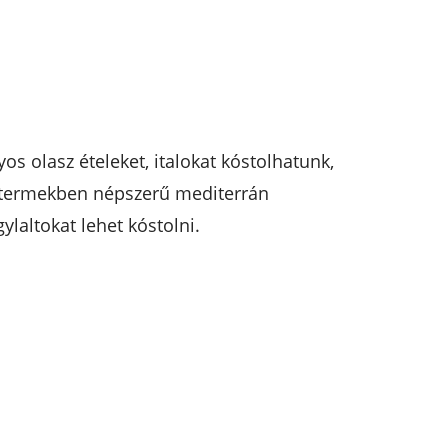
os olasz ételeket, italokat kóstolhatunk,
éttermekben népszerű mediterrán
laltokat lehet kóstolni.