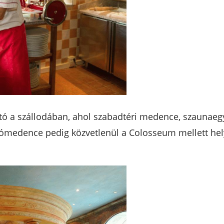
ató a szállodában, ahol szabadtéri medence, szaunaeg
ómedence pedig közvetlenül a Colosseum mellett helye