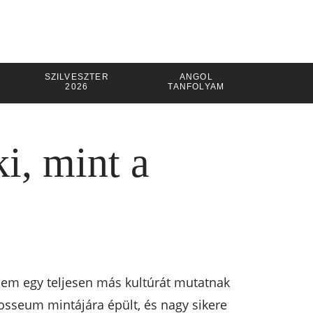
SZILVESZTER
ANGOL
2026
TANFOLYAM
i, mint a
anem egy teljesen más kultúrát mutatnak
osseum mintájára épült, és nagy sikere