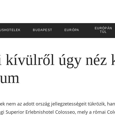
EURÓPÁN
USHOTELEK
BUDAPEST
EURÓPA
TÚL
 kívülről úgy néz k
eum
yek nem az adott ország jellegzetességeit tükrözik, h
gi Superior Erlebnishotel Colosseo, mely a római Col