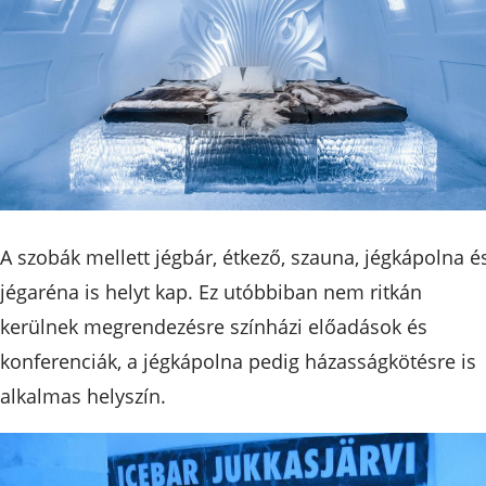
A szobák mellett jégbár, étkező, szauna, jégkápolna é
jégaréna is helyt kap. Ez utóbbiban nem ritkán
kerülnek megrendezésre színházi előadások és
konferenciák, a jégkápolna pedig házasságkötésre is
alkalmas helyszín.