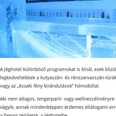
A Jéghotel különböző programokat is kínál, ezek közü
legkedveltebbek a kutyaszán- és rénszarvasszán-túrák
vagy az „északi fény kirándulások” hómobillal.
Aki nem átlagos, tengerparti- vagy wellnessélményre
vágyik, annak mindenképpen érdemes ellátogatni err
a fagyos területre, a Jéghotelbe.