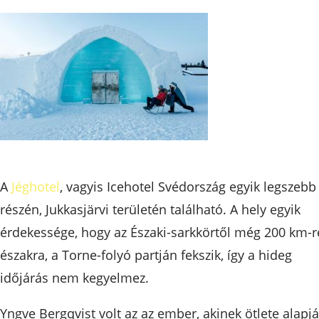
A
Jéghotel
, vagyis Icehotel Svédország egyik legszebb
részén, Jukkasjärvi területén található. A hely egyik
érdekessége, hogy az Északi-sarkkörtől még 200 km-r
északra, a Torne-folyó partján fekszik, így a hideg
időjárás nem kegyelmez.
Yngve Bergqvist​ volt az az ember, akinek ötlete alapj